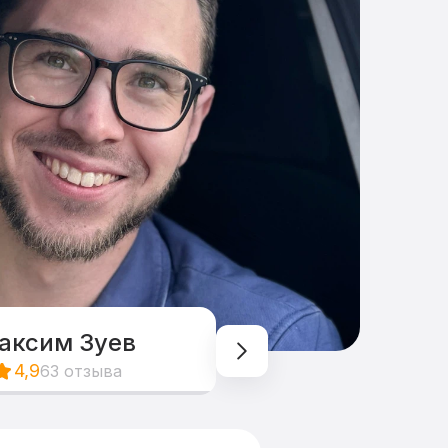
аксим Зуев
4,9
63 отзыва