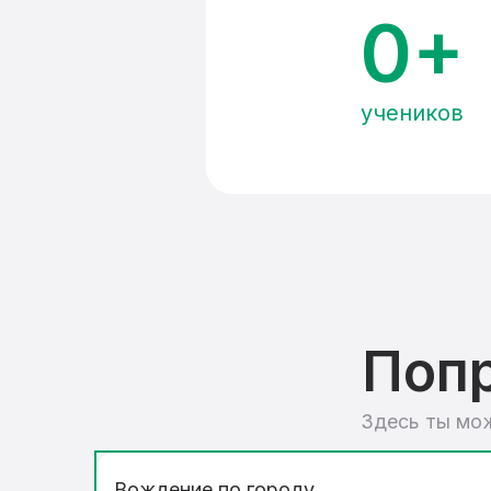
0
+
учеников
Попр
Здесь ты мож