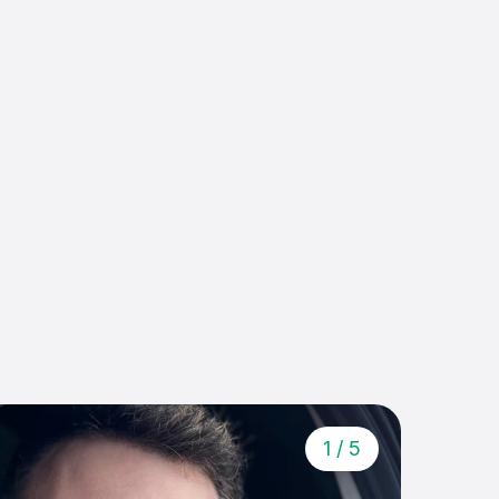
1
/
5