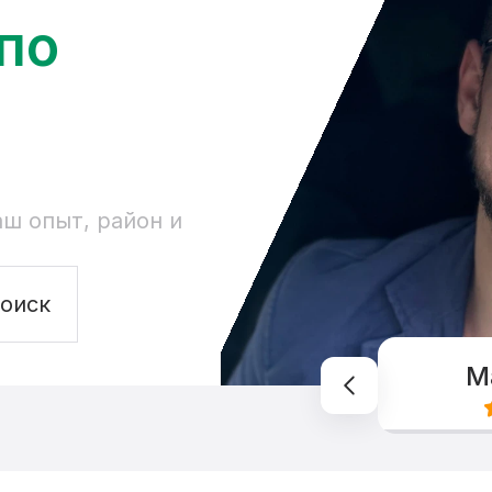
по
ш опыт, район и
оиск
М