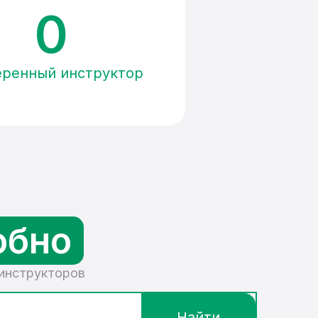
0
еренный инструктор
обно
 инструкторов
Найти