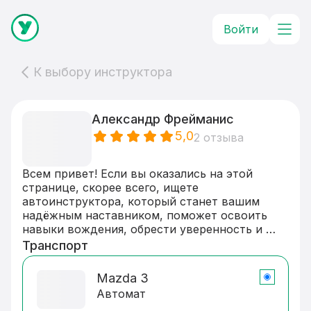
Войти
К выбору инструктора
Александр Фрейманис
5,0
2 отзыва
Всем привет! Если вы оказались на этой 
странице, скорее всего, ищете 
автоинструктора, который станет вашим 
надёжным наставником, поможет освоить 
навыки вождения, обрести уверенность и 
получать от этого процесса удовольствие.

Транспорт
Мой опыт управления автомобилем — 19 лет, 
Mazda 3
но я прекрасно помню, как сам обучался и 
Автомат
сталкивался со сложностями. Поэтому моя 