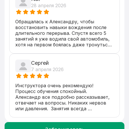
28 апреля 2026
Обращалась к Александру, чтобы 
восстановить навыки вождения после 
длительного перерыва. Спустя всего 5 
занятий я уже водила свой автомобиль, 
хотя на первом боялась даже тронуться 
с места. Понравилось, что Александр 
всегда на связи, присылал обучающие 
материалы, помогал советом по машине 
Сергей
и вождению. Учебный автомобиль 
7 апреля 2026
чистый, аккуратный, целый 😅. И что 
особенно важно, сам инструктор 
спокойный, приятный в общении, в 
Инструктора очень рекомендую! 

хорошем настроении. Как будто 
Процесс обучения спокойный. 
проводишь время со старым другом, а 
Александр все подробно рассказывает,  
не с учителем. Было даже немножко 
отвечает на вопросы. Никаких нервов 
грустно, когда занятия закончились 😢

или давления.  Занятия всегда 
В общем, процессом обучения осталась 
начинаются вовремя, машина чистая и 
полностью довольна, смело 
удобная.
рекомендую Александра всем ищущим 