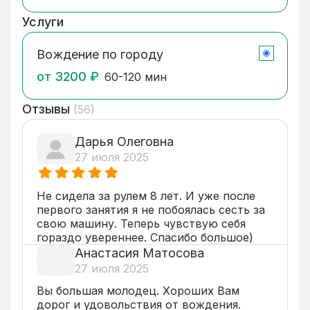
на крыше с буквой «У»), занятия провожу 
на своём или на Вашем автомобиле.

Услуги
Спокойный, индивидуальный, 
профессиональный педагогический подход 
Вождение по городу
к каждому ученику, объяснения простым 
понятным языком.

от
3200
₽
60-120 мин
Моё призвание в жизни - обучать 
Отзывы
(
56
)
управлению автомобилем так, чтобы 
Вы получали удовольствие от вождения, как 
испытываю его я, находясь за рулём своего 
Дарья Олеговна
автомобиля. 

27 июля 2025
Не кричу и конечно же не бью, занятия 
проходят в спокойной, дружеской 
атмосфере. На бронирования реагирую 
Не сидела за рулем 8 лет. И уже после 
быстро! 
первого занятия я не побоялась сесть за 
свою машину. Теперь чувствую себя 
гораздо увереннее. Спасибо большое)
Анастасия Матосова
27 июля 2025
Вы большая молодец. Хороших Вам 
дорог и удовольствия от вождения. 