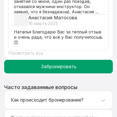
занятий со мной, один раз поездив, 
отказался мужчина-инструктор. Он 
заявил, что я безнадежна). Анастасия 
показала, что надежда есть )
Анастасия Матосова
16 марта 2025
Наталья Благодарю Вас за тёплый отзыв 
и очень рада, что всё у Вас получилось🙏
😊
Посмотреть все
Забронировать
Часто задаваемые вопросы
Как происходит бронирование?
Выберите подходящую услугу, транспорт,
удобную дату и время занятия. После этого