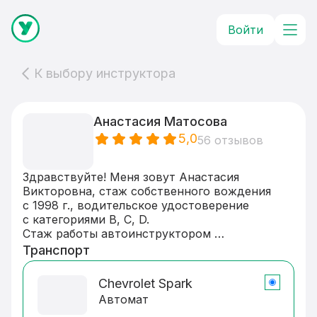
Войти
К выбору инструктора
Анастасия Матосова
5,0
56 отзывов
Здравствуйте! Меня зовут Анастасия 
Викторовна, стаж собственного вождения 
с 1998 г., водительское удостоверение 
с категориями B, C, D.

Стаж работы автоинструктором 
в автошколах 7 лет, в частной практике 10 
Транспорт
лет. Занятия ТОЛЬКО НА АКПП!!! 

Автомобиль Chevrolet, полностью 
Chevrolet Spark
оборудован под учебную езду 
Автомат
(дополнительные педали, зеркала, конус 