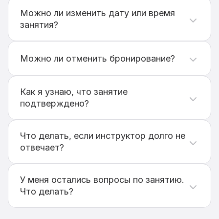
Нет, оплата происходит напрямую
инструктору — до или после занятия в
Можно ли изменить дату или время
зависимости от договоренности с
занятия?
инструктором.
Если заявка еще не подтверждена, вы
можете отменить ее и создать новую. Если
Можно ли отменить бронирование?
занятие уже подтверждено — свяжитесь с
инструктором для изменения времени.
Да, бронирование можно отменить на
странице
«Бронирования»
.
Как я узнаю, что занятие
подтверждено?
После подтверждения инструктором вы
получите уведомление. В вашем профиле
Что делать, если инструктор долго не
также будет отображаться актуальный
отвечает?
статус бронирования.
Если инструктор не ответил в течение часа,
вы можете выбрать другого специалиста
У меня остались вопросы по занятию.
или
написать нам
— мы поможем
Что делать?
подобрать подходящего инструктора.
Вы можете связаться с инструктором после