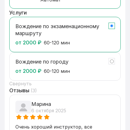
обучение на ВАШЕМ автомобиле (МКПП и 
АКПП)

Услуги
Обучаю с любого уровня подготовки. 
Восстановление утраченных навыков. 
Вождение по экзаменационному
Преодоление психологического барьера 
маршруту
после ДТП. Работаю с людьми всех 
возрастов. Индивидуальный подход к 
от
2000
₽
60-120 мин
каждому ученику. Вождение с первого 
занятия. 

Вождение по городу
Уроки проходят не только по 
Экзаменационному Маршруту.

от
2000
₽
60-120 мин
Мы с вами проедем каждый перекресток в 
городе, каждый закоулок! После уроков вы 
Свернуть
будете знать все улицы в городе.

Отзывы
(
3
)
Обучаю аккуратному вождению в любую 
погоду (снегопад, ливень ,гололёд).

Mарина
Консультация по ПДД. Во время занятий 
6 октября 2025
учимся правилам дорожного 
движения(совмещаем теорию с практикой),  
пользоваться зеркалами, 

Очень хороший инструктор, все 
правильно читать дорожные знаки, понимать 