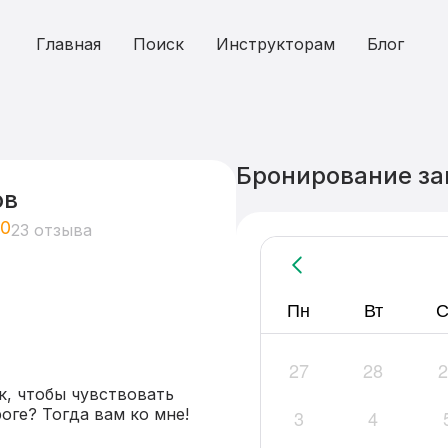
Главная
Поиск
Инструкторам
Блог
Бронирование за
ов
,0
23 отзыва
Пн
Вт
С
27
28
2
, чтобы чувствовать 
ге? Тогда вам ко мне!

3
4