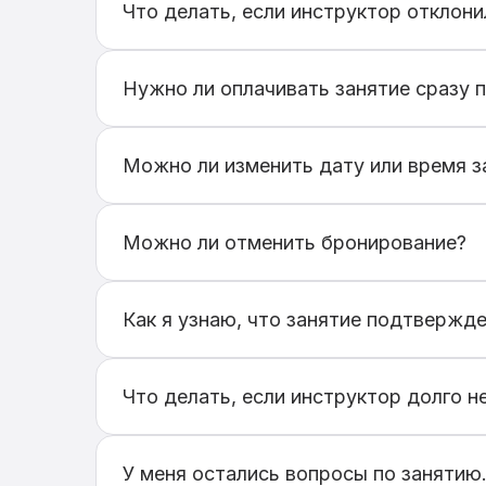
Уведомления так же можно включить ил
Что делать, если инструктор отклони
Если инструктор не сможет провести за
другого инструктора или другое удобно
Нужно ли оплачивать занятие сразу 
Нет, оплата происходит напрямую инстр
Можно ли изменить дату или время з
Если заявка еще не подтверждена, вы м
инструктором для изменения времени.
Можно ли отменить бронирование?
Да, бронирование можно отменить на с
Как я узнаю, что занятие подтвержд
После подтверждения инструктором вы 
бронирования.
Что делать, если инструктор долго н
Если инструктор не ответил в течение 
подходящего инструктора.
У меня остались вопросы по занятию