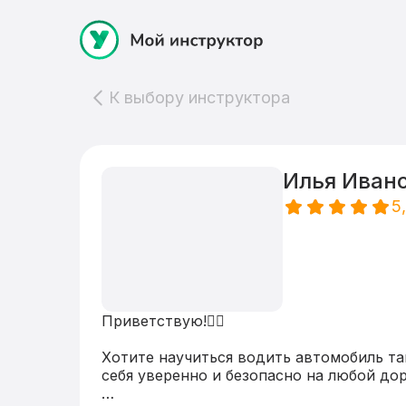
К выбору инструктора
Илья Иван
5
Приветствую!✋🏻 

Хотите научиться водить автомобиль так
себя уверенно и безопасно на любой доро