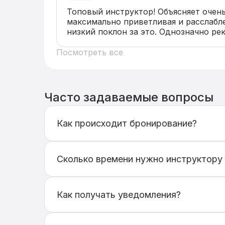
Топовый инструктор! Объясняет очень
максимально приветливая и расслабле
низкий поклон за это. Однозначно ре
Посмотреть все
Часто задаваемые вопросы
Как происходит бронирование?
Выберите подходящую услугу, транспорт
заявка будет отправлена выбранному ин
Сколько времени нужно инструктору 
Инструктор получит уведомление и про
После подтверждения заявки инструкто
Обычно инструктор рассматривает заявк
Как получать уведомления?
Подключите
Telegram-бота
, чтобы полу