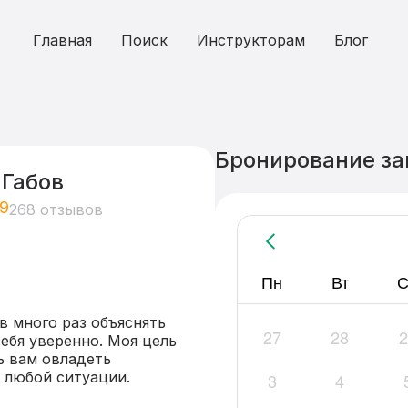
Главная
Поиск
Инструкторам
Блог
Бронирование за
 Габов
,9
268 отзывов
Пн
Вт
С
 много раз объяснять 
27
28
2
ебя уверенно. Моя цель 
 вам овладеть 
любой ситуации.

3
4