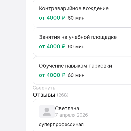
— Помощь в выборе авто: Помогу с выбо
Контраварийное вождение
первого автомобиля.

от
4000
₽
60 мин
Условия:

— Обучение на новых автомобилях: BMW X
Занятия на учебной площадке
— Гибкий график, удобный именно для в
от
4000
₽
60 мин
Обучение навыкам парковки
от
4000
₽
60 мин
Свернуть
Отзывы
(
268
)
Светлана
7 апреля 2026
суперпрофессинал