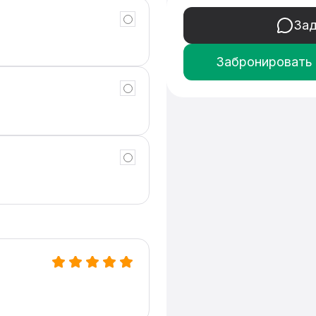
ром и покупкой вашего 
Зад
Забронировать
4 или Škoda Rapid.

ас.