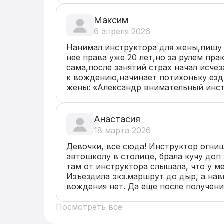
Максим
6 апреля 2026
Нанимал инструктора для жены,пишу о
нее права уже 20 лет,но за рулем прак
сама,после занятий страх начал исчез
к вождению,начинает потихоньку езди
жены: «Александр внимательный инст
профессиональным подходом,терпелив
занятия создал комфортную атмосферу
вещи простым языком. Он научил меня
Анастасия
техническим аспектам вождения, но и
18 марта 2026
интуицию на дороге.Рекомендую Алек
Девочки, все сюда! Инструктор огнище
высококвалифицированного специалис
автошколу в столице, брала кучу доп 
действительно заинтересован в том, ч
там от инструктора слышала, что у ме
стали уверенными и ответственными 
Изъездила экз.маршрут до дыр, а нав
вождения нет. Да еще после получения
локацию, где дороги только однополо
в ДТП. Думала забью на вождение. Но
Посмотреть все
обратилась к Александру. И не пожале