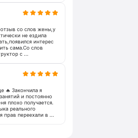
тзыв со слов жены,у 
тически не ездила 
ать,появился интерес 
ть сама.Со слов 
руктор с 
ый.С самого первого 
. Объясняет сложные 
 не только 
 помог развить 
сандра как 
 🔥 Закончила я 
та, который 
занятий и постоянно 
тобы его ученики 
ня плохо получается. 
водителями.»
ыка реального 
 прав переехали в 
сные зимой + попали 
 в последний момент 
ла! В первый раз 