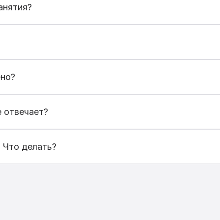
анятия?
ожете отменить ее и создать новую. Если занятие уж
транице
«Бронирования»
.
ено?
получите уведомление. В вашем профиле также будет
е отвечает?
часа, вы можете выбрать другого специалиста или
нап
. Что делать?
осле подтверждения бронирования, или
написать нам
.