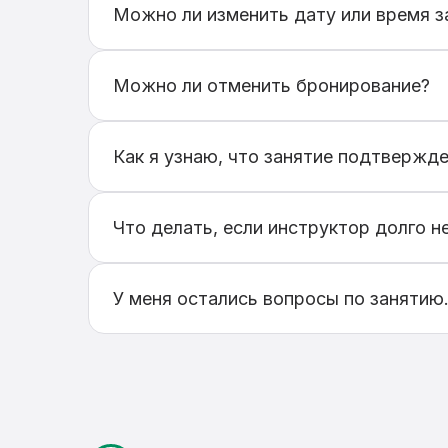
Можно ли изменить дату или время з
Если заявка еще не подтверждена, вы м
инструктором для изменения времени.
Можно ли отменить бронирование?
Да, бронирование можно отменить на с
Как я узнаю, что занятие подтвержд
После подтверждения инструктором вы 
бронирования.
Что делать, если инструктор долго н
Если инструктор не ответил в течение 
подходящего инструктора.
У меня остались вопросы по занятию
Вы можете связаться с инструктором п