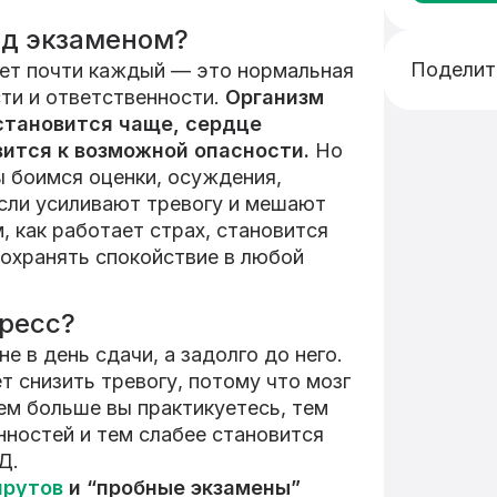
ед экзаменом?
Поделит
ет почти каждый — это нормальная
ти и ответственности.
Организм
становится чаще, сердце
вится к возможной опасности.
Но
ы боимся оценки, осуждения,
сли усиливают тревогу и мешают
 как работает страх, становится
сохранять спокойствие в любой
тресс?
е в день сдачи, а задолго до него.
 снизить тревогу, потому что мозг
ем больше вы практикуетесь, тем
ностей и тем слабее становится
Д.
шрутов
и “пробные экзамены”