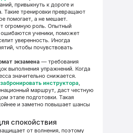
аний, привыкнуть к дороге и
а. Такие тренировки превращают
ое помогает, а не мешает.
т огромную роль. Опытный
о ошибаются ученики, поможет
селит уверенность. Иногда
ятий, чтобы почувствовать
рмат экзамена
— требования
док выполнения упражнений. Когда
ресса значительно снижается.
о
забронировать инструктора
,
енационный маршрут, даст честную
ом этапе подготовки. Такая
койнее и заметно повышает шансы
для спокойствия
защищает от волнения, поэтому