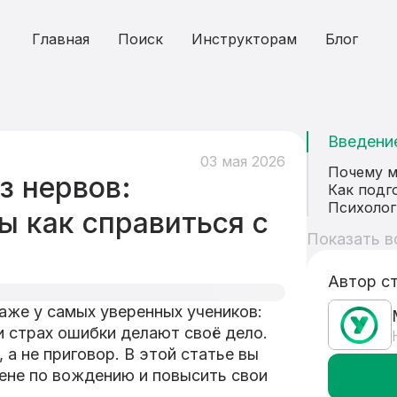
Главная
Поиск
Инструкторам
Блог
Введени
03 мая 2026
Почему м
з нервов:
Как подг
Психолог
ы как справиться с
Показать в
Автор с
же у самых уверенных учеников:
и страх ошибки делают своё дело.
 а не приговор. В этой статье вы
мене по вождению и повысить свои