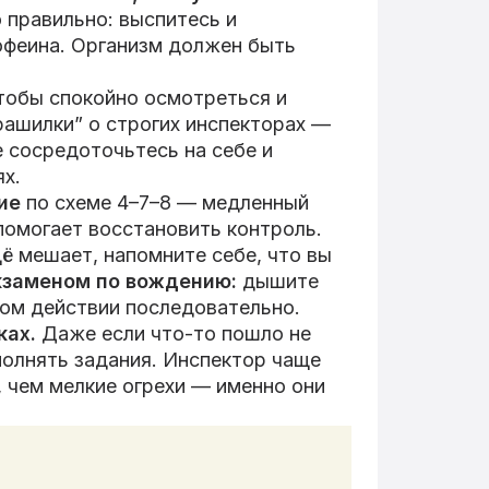
 правильно: выспитесь и
кофеина. Организм должен быть
чтобы спокойно осмотреться и
рашилки” о строгих инспекторах —
е сосредоточьтесь на себе и
ях.
ие
по схеме 4–7–8 — медленный
помогает восстановить контроль.
щё мешает, напомните себе, что вы
экзаменом по вождению:
дышите
дом действии последовательно.
ках.
Даже если что-то пошло не
олнять задания. Инспектор чаще
, чем мелкие огрехи — именно они