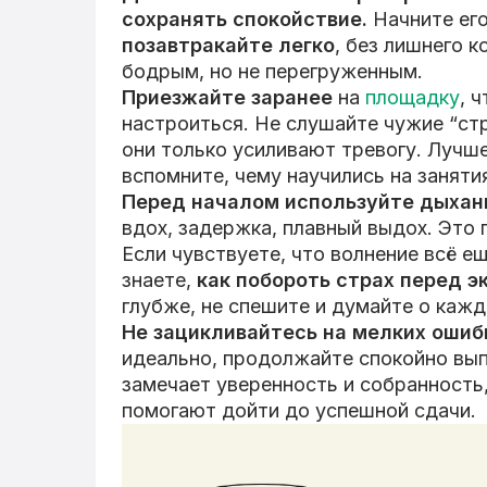
сохранять спокойствие.
Начните его
позавтракайте легко
, без лишнего 
бодрым, но не перегруженным.
Приезжайте заранее
на
площадку
, 
настроиться. Не слушайте чужие “ст
они только усиливают тревогу. Лучш
вспомните, чему научились на заняти
Перед началом используйте дыхан
вдох, задержка, плавный выдох. Это 
Если чувствуете, что волнение всё е
знаете,
как побороть страх перед 
глубже, не спешите и думайте о каж
Не зацикливайтесь на мелких ошиб
идеально, продолжайте спокойно вып
замечает уверенность и собранность
помогают дойти до успешной сдачи.